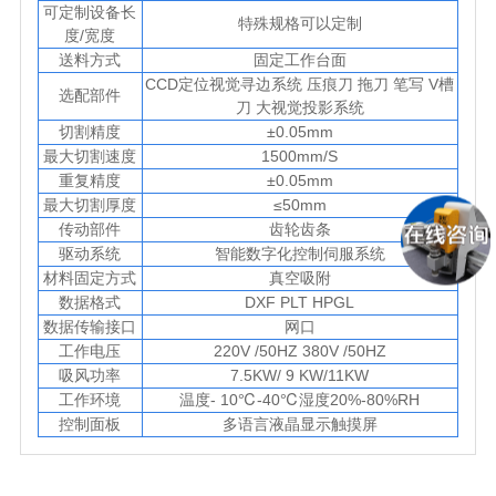
可定制设备长
特殊规格可以定制
度/宽度
送料方式
固定工作台面
CCD定位视觉寻边系统 压痕刀 拖刀 笔写 V槽
选配部件
刀 大视觉投影系统
切割精度
±0.05mm
最大切割速度
1500mm/S
重复精度
±0.05mm
最大切割厚度
≤50mm
传动部件
齿轮齿条
驱动系统
智能数字化控制伺服系统
材料固定方式
真空吸附
数据格式
DXF PLT HPGL
数据传输接口
网口
工作电压
220V /50HZ 380V /50HZ
吸风功率
7.5KW/ 9 KW/11KW
工作环境
温度- 10℃-40℃湿度20%-80%RH
控制面板
多语言液晶显示触摸屏