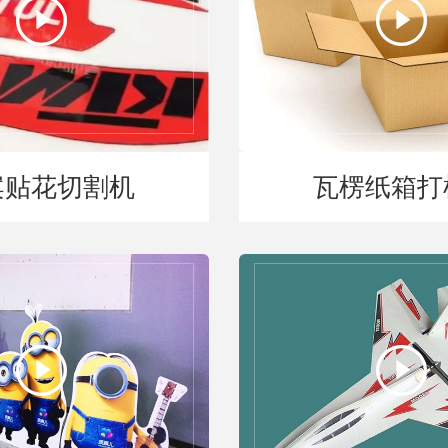
案贴花切割机
瓦楞纸箱打